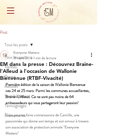
Post
Tous les posts
Everyone Matters
Tous les posts
21 mars 2018
1 min de lecture
EM dans la presse : Découvrez Braine-
Ventes
l'Alleud à l'occasion de Wallonie
Presse
Bienvenue (RTBF-Vivacité)
Première édition de la saison de Wallonie Bienvenue 
Astuces
ces 24 et 25 mars. Parmi les communes accueillantes, 
Sensibilisation
Braine-L'Alleud. Ce ne sont pas moins de 64 
ambassadeurs qui vous partageront leur passion!
Témoignages
Vous pourrez faire connaissance de Camille, une 
Événements
passionnée qui donne son temps et son amour à travers 
son association de protection animale "Everyone 
Matters"