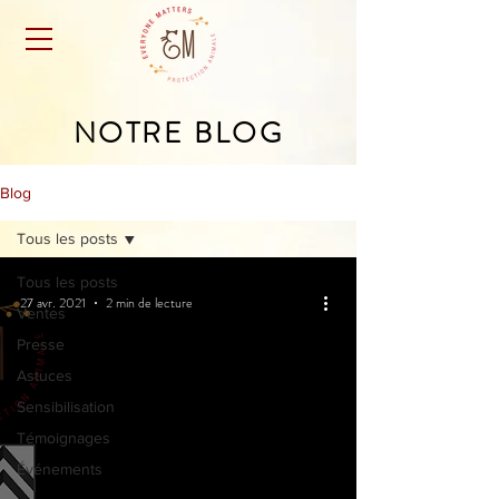
NOTRE BLOG
Blog
Tous les posts
Tous les posts
27 avr. 2021
2 min de lecture
Ventes
Presse
Astuces
Sensibilisation
Témoignages
Événements